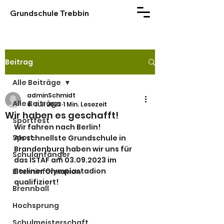
Grundschule Trebbin
Beitrag
Alle Beiträge
adminSchmidt
Alle Beiträge
6. Juli 2023
1 Min. Lesezeit
Wir haben es geschafft!
Sportfest
Wir fahren nach Berlin! 
Sport
Als schnellste Grundschule in 
Brandenburg haben wir uns für 
Schulanfänger
das ISTAF am 03.09.2023 im 
Berliner Olympiastadion 
Elterninformation
qualifiziert!
Brennball
Hochsprung
Schulmeisterschaft