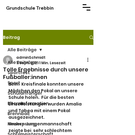
Grundschule Trebbin
Beitrag
Alle Beiträge
adminSchmidt
Alle Beiträge
1. Sept. 2021
1 Min. Lesezeit
Tolle Ergebnisse durch unsere
Sportfest
Fußballer:innen
Sport
Beim  Kreisfinale konnten unsere 
Mädchen den Pokal an unsere 
Schulanfänger
Schule holen.  Für die besten 
Elterninformation
Einzelleistungen wurden Amalia 
und Tabea mit einem Pokal  
Brennball
ausgezeichnet.
Hochsprung
Unsere Jungenmannschaft 
zeigte bei  sehr schlechtem 
Schulmeisterschaft