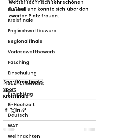
Wetter technisch sehr schönen 
Fußball und konnte sich  über den 
Handball
zweiten Platz freuen.
Kreisfinale
Englischwettbewerb
Regionalfinale
Vorlesewettbewerb
Fasching
Einschulung
Sport
Kreisfinale
Sachunterricht
Sport
Projekttag
Kreisfinale
Ei-Hochzeit
Deutsch
WAT
Weihnachten