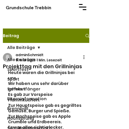
Grundschule Trebbin
Beitrag
Alle Beiträge
adminSchmidt
Alle Beiträge
9. Mai 2023
1 Min. Lesezeit
Projekttag mit den Grillninjas
Sportfest
Heute waren die Grillninjas bei 
uns.
Sport
Wir haben uns sehr darüber 
Schulanfänger
gefreut.
Es gab zur Vorspeise 
Elterninformation
Flammkuchen.
Zur Hauptspeise gab es gegrilltes 
Brennball
Gemüse, Burger und Spieße.
Zur Nachspeise gab es Apple 
Hochsprung
Crumble und Erdbeereis.
Es war alles richtig lecker.
Schulmeisterschaft