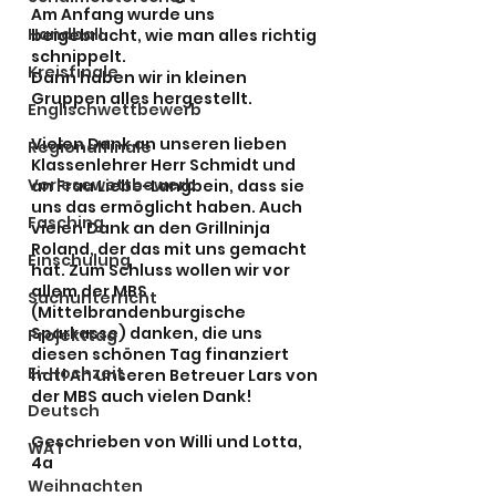
Am Anfang wurde uns 
Handball
beigebracht, wie man alles richtig 
schnippelt.
Kreisfinale
Dann haben wir in kleinen 
Gruppen alles hergestellt.
Englischwettbewerb
Vielen Dank an unseren lieben 
Regionalfinale
Klassenlehrer Herr Schmidt und 
Vorlesewettbewerb
an Frau Liebe-Langbein, dass sie 
uns das ermöglicht haben. Auch 
Fasching
vielen Dank an den Grillninja 
Roland, der das mit uns gemacht 
Einschulung
hat. Zum Schluss wollen wir vor 
allem der MBS 
Sachunterricht
(Mittelbrandenburgische 
Sparkasse) danken, die uns 
Projekttag
diesen schönen Tag finanziert 
Ei-Hochzeit
hat! An unseren Betreuer Lars von 
der MBS auch vielen Dank!
Deutsch
Geschrieben von Willi und Lotta, 
WAT
4a
Weihnachten