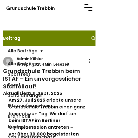
Grundschule Trebbin
Beitrag
Alle Beiträge
Admin Köhler
Alle Beiträge
8. Sept. 2025
1 Min. Lesezeit
Grundschule Trebbin beim
Sportfest
ISTAF – Ein unvergesslicher
Sport
Staffellauf!
Aktualisiert:
11. Sept. 2025
Schulanfänger
Am 
27. Juli 2025
 erlebte unsere 
Elterninformation
Grundschule Trebbin einen ganz 
besonderen Tag: Wir durften 
Brennball
beim 
ISTAF im Berliner 
Hochsprung
Olympiastadion
 antreten – 
vor 
über 30.000 begeisterten 
Schulmeisterschaft