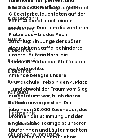
funktionierten perfekt, und 
unsere blauen Trikots, unsere 
Ministerin für Bildung, Jugend und
Glücksfarbe, leuchteten auf der 
Klassenfahrt
Bahn. Alles sah nach einem 
packenden Duell um die vorderen 
Wandertag
Plätze aus – bis das Pech 
Musik
zuschlug: Ein Junge der später 
siegreichen Staffel behinderte 
Bibliothek
unsere Läuferin Nora, die 
Förderverein
dennoch tapfer den Staffelstab 
weiterbrachte.
Bibliothek
Am Ende belegte unsere 
Kunst
Grundschule Trebbin den 4. Platz 
– und obwohl der Traum vom Sieg 
Känguru
ausgeträumt war, blieb dieses 
Fußball
Rennen unvergesslich. Die 
jubelnden 30.000 Zuschauer, das 
Tischtennis
Dröhnen der Stimmung und der 
unglaubliche Teamgeist unserer 
Mathematik
Läuferinnen und Läufer machten 
Aktion Schwimmstufe
diesen Tag zu einem Erlebnis 