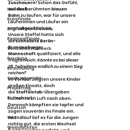
Zuschauern
! Schon das Gefühl, 
Handball
auf der berühmten 
blauen 
Bahn
 zu laufen, war für unsere 
Kreisfinale
Läuferinnen und Läufer ein 
einmaliges Erlebnis.
Englischwettbewerb
Unsere Staffel hatte sich 
Regionalfinale
als 
schnellste Berlin-
Brandenburger 
Vorlesewettbewerb
Mannschaft
 qualifiziert, und alle 
Fasching
fragten sich: 
Könnte es bei dieser 
28. Teilnahme endlich zu einem Sieg 
Einschulung
reichen?
Sachunterricht
Im 
Vorlauf
 zeigten unsere Kinder 
großen Einsatz, doch 
Projekttag
die 
Staffelstab-
Übergaben 
Ei-Hochzeit
hatten noch Luft nach oben. 
Dennoch kämpften sie tapfer und 
Deutsch
zogen souverän ins Finale ein.
WAT
Im Endlauf lief es für die Jungen 
richtig gut, die ersten Wechsel 
Weihnachten