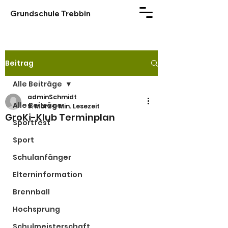
Grundschule Trebbin
Beitrag
Alle Beiträge
adminSchmidt
Alle Beiträge
9. März
0 Min. Lesezeit
GroKi-Klub Terminplan
Sportfest
Sport
Schulanfänger
Elterninformation
Brennball
Hochsprung
Schulmeisterschaft