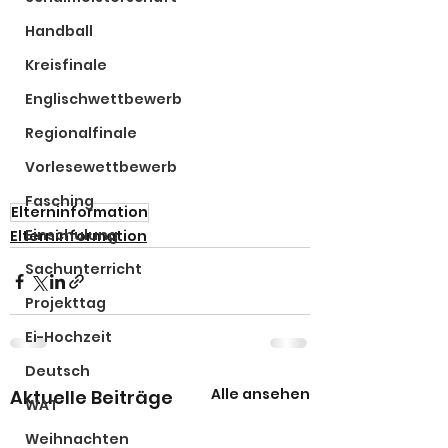
Handball
Kreisfinale
Englischwettbewerb
Regionalfinale
Vorlesewettbewerb
Fasching
Elterninformation
Einschulung
Elterninformation
Sachunterricht
Projekttag
Ei-Hochzeit
Deutsch
Alle ansehen
Aktuelle Beiträge
WAT
Weihnachten