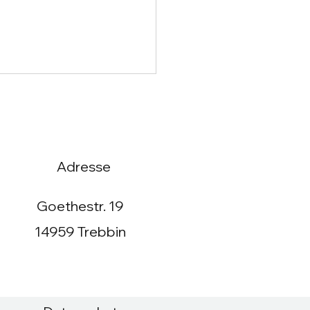
Adresse
Goethestr. 19
erfolgreiches
wimmjahr in
14959 Trebbin
kenwalde