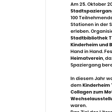
Einschulung
Sach
Am 25. Oktober 20
Stadtspaziergan
100 Teilnehmende
WAT
Weihnachte
Stationen in der 
erleben. Organisi
Stadtbibliothek 
Wandertag
Musi
Kinderheim und B
Hand in Hand. Fes
Heimatverein
, d
Känguru
Fußball
Spaziergang bere
In diesem Jahr w
dem 
Kinderheim 
Collagen zum Mot
Wechselausstell
waren.