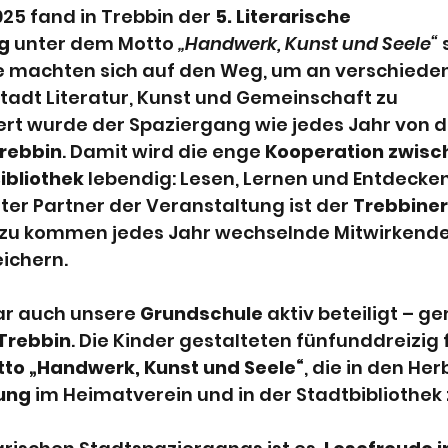
unterricht
Projekttag
Ei-Hochzeit
25 fand in Trebbin der 
5. Literarische 
g
 unter dem Motto 
„Handwerk, Kunst und Seele“
 
 machten sich auf den Weg, um an verschiede
n
Ministerin für Bildung, Jugend und
Stadt Literatur, Kunst und Gemeinschaft zu 
ert wurde der Spaziergang wie jedes Jahr von d
Trebbin
. Damit wird die enge 
Kooperation zwisch
k
Bibliothek
Förderverein
Bibli
ibliothek
 lebendig: Lesen, Lernen und Entdecken
ter Partner der Veranstaltung ist der 
Trebbiner
azu kommen jedes Jahr wechselnde Mitwirkende,
ichern.
ar auch unsere 
Grundschule
 aktiv beteiligt – 
Trebbin
. Die Kinder gestalteten fünfunddreizig
to „Handwerk, Kunst und Seele“
, die in den Her
ung
 im Heimatverein und in der Stadtbibliothek