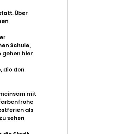
Deutsch
statt. Über 
nen 
Klassenfahrt
er 
en Schule, 
othek
Kunst
 gehen hier 
 
 die den 
gemeinsam mit 
 farbenfrohe 
bstferien als 
 zu sehen 