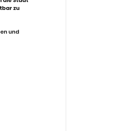
 die Stadt 
bar zu 
nen und 