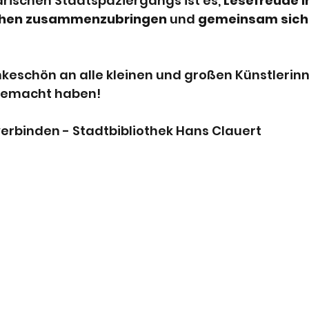
rarischen Stadtspaziergangs ist es, 
Lesefreude in
hen zusammenzubringen
 und 
gemeinsam sicht
nkeschön an alle kleinen und großen Künstlerin
tgemacht haben!
erbinden - Stadtbibliothek Hans Clauert 