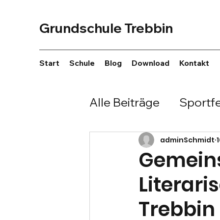
Grundschule Trebbin
Start
Schule
Blog
Download
Kontakt
Alle Beiträge
Sportf
Brennball
Hochs
adminSchmidt
Gemeins
Literari
Englischwettbewer
Trebbin