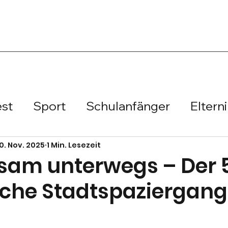
est
Sport
Schulanfänger
Eltern
prung
Schulmeisterschaft
Handbal
10. Nov. 2025
1 Min. Lesezeit
am unterwegs – Der 5
sche Stadtspaziergang
b
Regionalfinale
Vorlesewettbewe