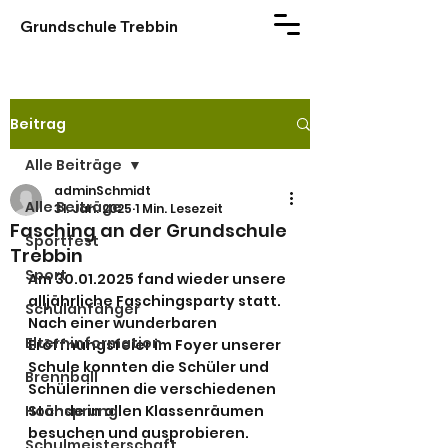
Grundschule Trebbin
Beitrag
Alle Beiträge
adminSchmidt
Alle Beiträge
31. Jan. 2025
1 Min. Lesezeit
Fasching an der Grundschule
Sportfest
Trebbin
Sport
Am 30.01.2025 fand wieder unsere 
alljährliche Faschingsparty statt. 
Schulanfänger
Nach einer wunderbaren 
Elterninformation
Eröffnungsfeier im Foyer unserer 
Schule konnten die Schüler und 
Brennball
Schülerinnen die verschiedenen 
Hochsprung
Stände in allen Klassenräumen 
besuchen und ausprobieren. 
Schulmeisterschaft