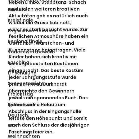
Neben Limbo, Stepptanz, Schach 
und vielen weiteren kreativen 
Handball
Aktivitäten gab es natürlich auch 
Kreisfinale
wieder ein Gruselkabinett, 
welches stark besucht wurde. Zur 
Englischwettbewerb
festlichen Atmosphäre haben ein 
Regionalfinale
Getränke-, Würstchen- und 
Kuchenstand beigetragen. Viele 
Vorlesewettbewerb
Kinder haben sich kreativ mit 
Fasching
selbstgebastelten Kostümen 
eingebracht. Das beste Kostüm 
Einschulung
jeder Jahrgangsstufe wurde 
Sachunterricht
prämiert. Frau Burkhardt 
überreichte den Gewinnern 
Projekttag
jeweils ein spannendes Buch. Das 
Ei-Hochzeit
gemeinsame Helau zum 
Abschluss in der Eingangshalle 
Deutsch
leitete den Höhepunkt und somit 
auch den Schluss der diesjährigen 
WAT
Faschingsfeier ein.
Weihnachten