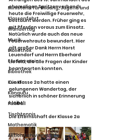
ehemaligen Spritzenverbands, 
Ministerin für Bildung, Jugend und
heute die Freiwillige Feuerwehr, 
Klassenfahrt
bestaunt werden. Früher ging es 
mit Pferden voraus zum Einsatz. 
Wandertag
Natürlich wurde auch das neue 
Musik
Feuerwehrauto bewundert. Hier 
gilt großer Dank Herrn Horst 
Bibliothek
Leuendorf und Herrn Eberhard 
Förderverein
Liefeld, die alle Fragen der Kinder 
beantworten konnten.
Bibliothek
Kunst
Die Klasse 2a hatte einen 
gelungenen Wandertag, der 
Känguru
sicherlich in schöner Erinnerung 
bleibt!   
Fußball
Tischtennis
Die Elternschaft der Klasse 2a
Mathematik
Aktion Schwimmstufe