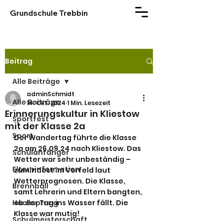
Grundschule Trebbin
Beitrag
Alle Beiträge
adminSchmidt
Alle Beiträge
14. Okt. 2024
1 Min. Lesezeit
Erinnerungskultur in Kliestow
Sportfest
mit der Klasse 2a
Sport
Der Wandertag führte die Klasse 
2a am 26.09.24 nach Kliestow. Das 
Schulanfänger
Wetter war sehr unbeständig – 
Elterninformation
zumindest im Vorfeld laut 
Wetterprognosen. Die Klasse, 
Brennball
samt Lehrerin und Eltern bangten, 
Hochsprung
ob der Tag ins Wasser fällt. Die 
Klasse war mutig!
Schulmeisterschaft