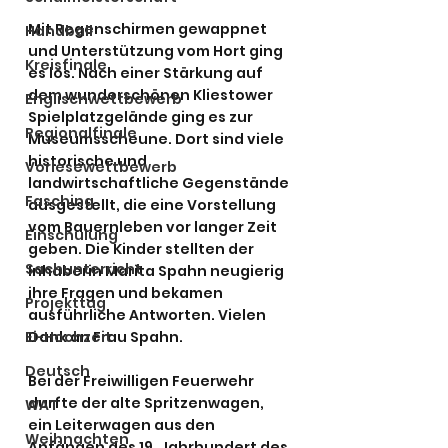
Mit Regenschirmen gewappnet 
Handball
und Unterstützung vom Hort ging 
Kreisfinale
es los. Nach einer Stärkung auf 
dem wunderschönen Kliestower 
Englischwettbewerb
Spielplatzgelände ging es zur 
Regionalfinale
Museumsscheune. Dort sind viele 
historische und 
Vorlesewettbewerb
landwirtschaftliche Gegenstände 
Fasching
ausgestellt, die eine Vorstellung 
vom Bauernleben vor langer Zeit 
Einschulung
geben. Die Kinder stellten der 
Sachunterricht
Inhaberin Marita Spahn neugierig 
ihre Fragen und bekamen 
Projekttag
ausführliche Antworten. Vielen 
Ei-Hochzeit
Dank an Frau Spahn.
Deutsch
Bei der Freiwilligen Feuerwehr 
durfte der alte Spritzenwagen, 
WAT
ein Leiterwagen aus den 
Weihnachten
Anfängen des 19. Jahrhundert des 