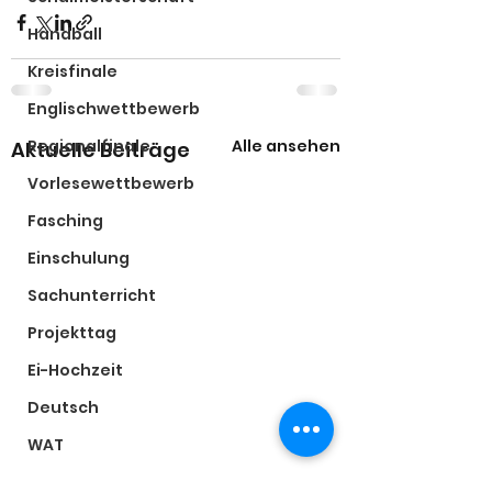
Handball
Kreisfinale
Englischwettbewerb
Regionalfinale
Alle ansehen
Aktuelle Beiträge
Vorlesewettbewerb
Fasching
Einschulung
Sachunterricht
Projekttag
Ei-Hochzeit
Deutsch
WAT
Weihnachten