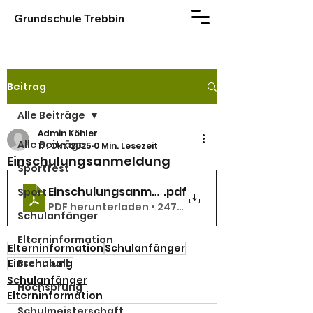
Grundschule Trebbin
Beitrag
Alle Beiträge
Admin Köhler
Alle Beiträge
17. Okt. 2025
0 Min. Lesezeit
Einschulungsanmeldung
Sportfest
Einschulungsanmeldung
.pdf
Sport
PDF herunterladen • 247KB
Schulanfänger
Elterninformation
Elterninformation
Schulanfänger
Einschulung
Brennball
Schulanfänger
Hochsprung
Elterninformation
Schulmeisterschaft