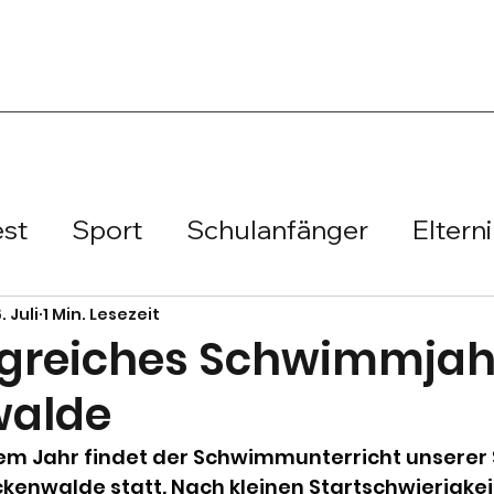
est
Sport
Schulanfänger
Eltern
prung
Schulmeisterschaft
Handbal
. Juli
1 Min. Lesezeit
olgreiches Schwimmjah
walde
b
Regionalfinale
Vorlesewettbewe
em Jahr findet der Schwimmunterricht unserer 
ckenwalde statt. Nach kleinen Startschwierigkei