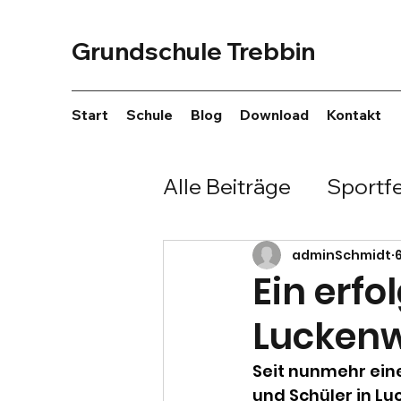
Grundschule Trebbin
Start
Schule
Blog
Download
Kontakt
Alle Beiträge
Sportf
Brennball
Hochs
adminSchmidt
6
Ein erf
Lucken
Englischwettbewer
Seit nunmehr ein
und Schüler in Lu