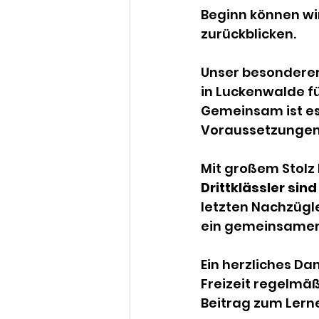
Einschulung
Sach
Beginn können wi
zurückblicken.
WAT
Weihnachte
Unser besonderer
in Luckenwalde f
Gemeinsam ist es
Wandertag
Musi
Voraussetzungen 
Mit großem Stolz
Känguru
Fußball
Drittklässler si
letzten Nachzügle
ein gemeinsamer E
Ein herzliches Dan
Freizeit regelmä
Beitrag zum Lerne