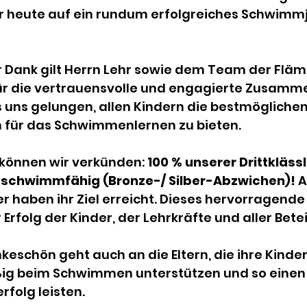
unterricht
Projekttag
Ei-Hochzeit
r heute auf ein rundum erfolgreiches Schwimmj
n
Ministerin für Bildung, Jugend und
 Dank gilt Herrn Lehr sowie dem Team der Flä
ür die vertrauensvolle und engagierte Zusamme
 uns gelungen, allen Kindern die bestmöglichen
k
Bibliothek
Förderverein
Bibli
für das Schwimmenlernen zu bieten.
 können wir verkünden: 
100 % unserer Drittkläss
nd schwimmfähig (Bronze-/ Silber-Abzwichen)! 
A
r haben ihr Ziel erreicht. Dieses hervorragende 
rfolg der Kinder, der Lehrkräfte und aller Betei
keschön geht auch an die Eltern, die ihre Kinder 
ßig beim Schwimmen unterstützen und so einen 
rfolg leisten.