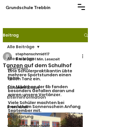
Grundschule Trebbin
Beitrag
Alle Beiträge
stephanschmidt17
Alle Beiträge
5. Mai 2021
1 Min. Lesezeit
Tanzen auf dem Schulhof
Sportfest
Eine Schülerpraktikantin übte 
mehrere Sportstunden einen 
Sport
tollen Tanz ein.
Die Mädchen der 6b fanden 
Schulanfänger
besonders Gefallen daran und 
waren unsere Vortänzer.
Elterninformation
Viele Schüler machten bei 
herrlichem Sonnenschein Anfang 
Brennball
September mit.
Hochsprung
Schulmeisterschaft