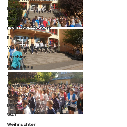
Handball
Kreisfinale
Englischwettbewerb
Regionalfinale
Vorlesewettbewerb
Fasching
Einschulung
Sachunterricht
Projekttag
Ei-Hochzeit
Deutsch
WAT
Weihnachten